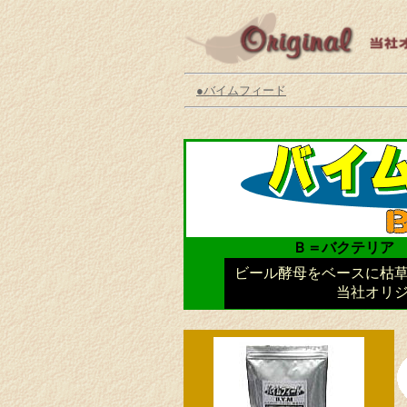
●バイムフィード
Ｂ＝バクテリア
ビール酵母をベースに枯
当社オリ