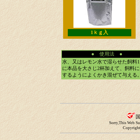
1ｋｇ入
● 使用法 ●
水、又はレモン水で湿らせた飼料1
に本品を大さじ2杯加えて、飼料に
するようによくかき混ぜて与える
Sorry,This Web Su
Copyright