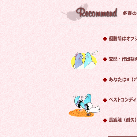
◆
◆
◆
◆
◆